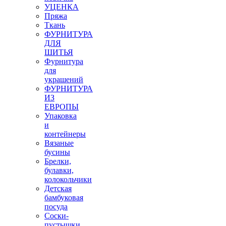
УЦЕНКА
Пряжа
Ткань
ФУРНИТУРА
ДЛЯ
ШИТЬЯ
Фурнитура
для
украшений
ФУРНИТУРА
ИЗ
ЕВРОПЫ
Упаковка
и
контейнеры
Вязаные
бусины
Брелки,
булавки,
колокольчики
Детская
бамбуковая
посуда
Соски-
пустышки