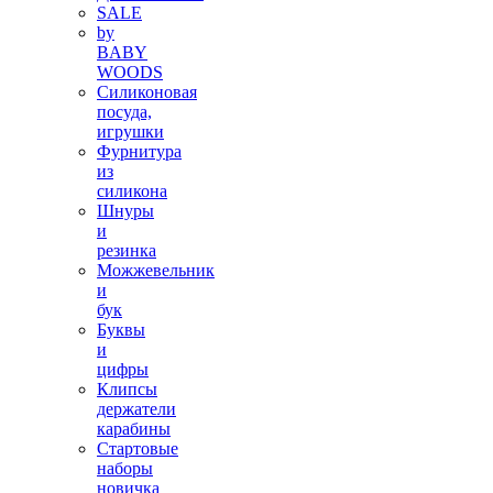
SALE
by
BABY
WOODS
Силиконовая
посуда,
игрушки
Фурнитура
из
силикона
Шнуры
и
резинка
Можжевельник
и
бук
Буквы
и
цифры
Клипсы
держатели
карабины
Стартовые
наборы
новичка