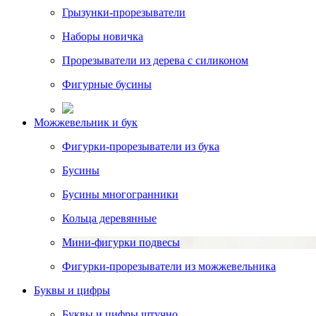
Грызунки-прорезыватели
Наборы новичка
Прорезыватели из дерева с силиконом
Фигурные бусины
Можжевельник и бук
Фигурки-прорезыватели из бука
Бусины
Бусины многогранники
Кольца деревянные
Мини-фигурки подвесы
Фигурки-прорезыватели из можжевельника
Буквы и цифры
Буквы и цифры штучно