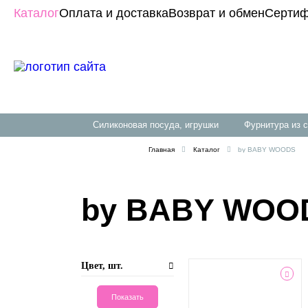
Каталог
Оплата и доставка
Возврат и обмен
Сертиф
силиконовая посуда, игрушки
фурнитура из 
Главная
Каталог
by BABY WOODS
by BABY WOO
Цвет, шт.
CAMEL
ГОЛУБОЙ