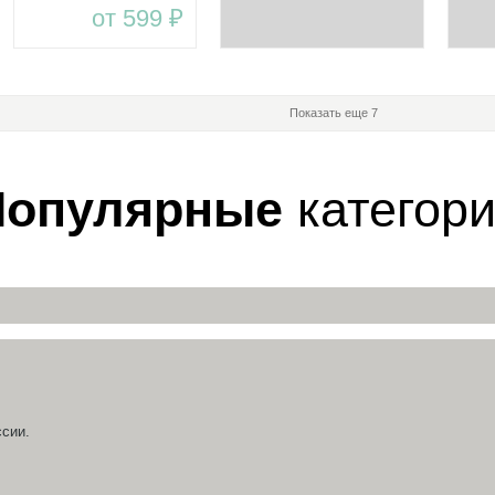
от 599 ₽
прорезывателя
WOODS
ком
Сложное плетение
пос
МОНСТЕРА
сил
BABY WOODS
Показать еще 7
Популярные
категор
сии.