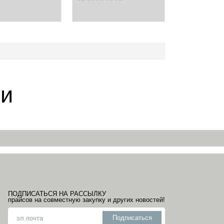
EXCLUSIVE
плект
BABY WOODS В
уды из
ДИЗАЙНЕРСКОМ
икона
ПАКЕТЕ
ии
ПОДПИСАТЬСЯ НА РАССЫЛКУ
прайсов на совместную закупку и других новостей!