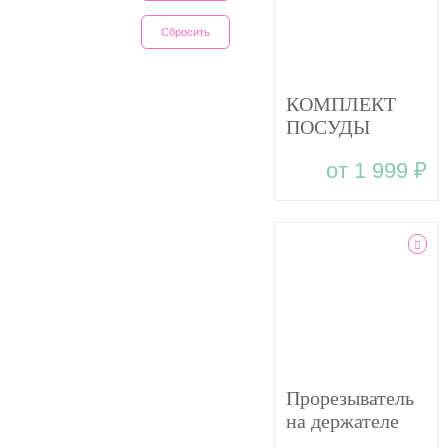
ЦИРКОН
ГОРЧИЦА
КРЕМОВЫЙ
НЕФРИТ
КОМПЛЕКТ
ОЛИВКОВЫЙ
ПОСУДЫ
СВЕТЛО-
РОЗОВЫЙ
MAXI BABY
от 1 999 ₽
WOODS
СИНИЙ НОВЫЙ
BLUSH
Прорезыватель
на держателе
MONSTERA