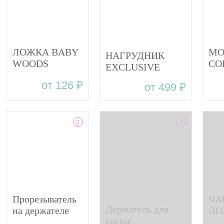
ЛОЖКА BABY
MO
НАГРУДНИК
WOODS
CO
EXCLUSIVE
столовый
BA
BABY WOODS В
от 126 ₽
от 499 ₽
прибор из
тар
ДИЗАЙНЕРСКОМ
силикона
лож
ПАКЕТЕ
сил
Прорезыватель
ЧА
Держатель для
на держателе
ЛО
соски/
PANDA BABY
WO