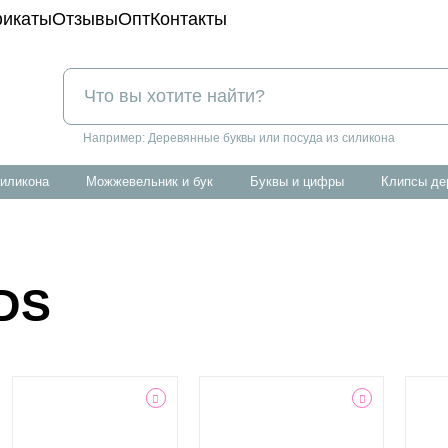
икаты
Отзывы
Опт
Контакты
Например:
Деревянные буквы или посуда из силикона
силикона
можжевельник и бук
буквы и цифры
клипсы д
DS