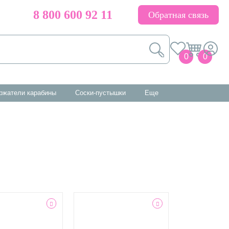
8 800 600 92 11
Обратная связь
0
0
ержатели карабины
соски-пустышки
еще