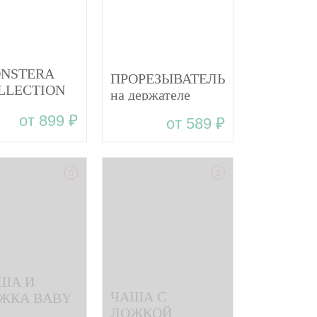
NSTERA
ПРОРЕЗЫВАТЕЛЬ
LLECTION
на держателе
BY WOODS
RAINBOW BABY
от 899 ₽
от 589 ₽
елка с
WOODS
кой из
икона
ША И
ЧАША С
ЖКА BABY
ЛОЖКОЙ
ODS