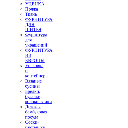
УЦЕНКА
Пряжа
Ткань
ФУРНИТУРА
ДЛЯ
ШИТЬЯ
Фурнитура
для
украшений
ФУРНИТУРА
ИЗ
ЕВРОПЫ
Упаковка
и
контейнеры
Вязаные
бусины
Брелки,
булавки,
колокольчики
Детская
бамбуковая
посуда
Соски-
пустышки