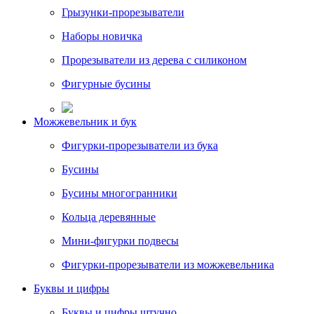
Грызунки-прорезыватели
Наборы новичка
Прорезыватели из дерева с силиконом
Фигурные бусины
Можжевельник и бук
Фигурки-прорезыватели из бука
Бусины
Бусины многогранники
Кольца деревянные
Мини-фигурки подвесы
Фигурки-прорезыватели из можжевельника
Буквы и цифры
Буквы и цифры штучно