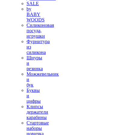
SALE
by
BABY
WOODS
Силиконовая
посуда,
игрушки
Фурнитура
из
силикона
Шнуры
и
резинка
Можжевельник
и
бук
Буквы
и
цифры
Клипсы
держатели
карабины
Стартовые
наборы
новичка