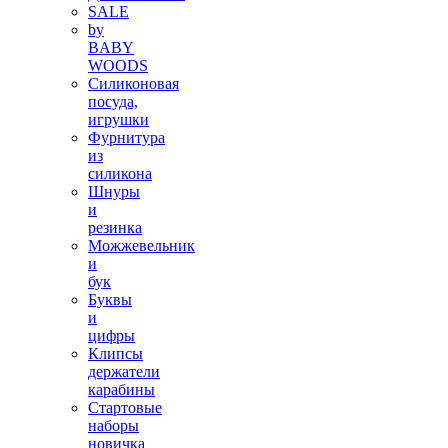
SALE
by
BABY
WOODS
Силиконовая
посуда,
игрушки
Фурнитура
из
силикона
Шнуры
и
резинка
Можжевельник
и
бук
Буквы
и
цифры
Клипсы
держатели
карабины
Стартовые
наборы
новичка