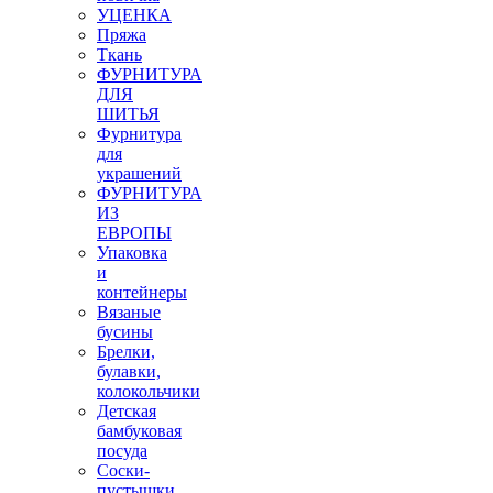
УЦЕНКА
Пряжа
Ткань
ФУРНИТУРА
ДЛЯ
ШИТЬЯ
Фурнитура
для
украшений
ФУРНИТУРА
ИЗ
ЕВРОПЫ
Упаковка
и
контейнеры
Вязаные
бусины
Брелки,
булавки,
колокольчики
Детская
бамбуковая
посуда
Соски-
пустышки