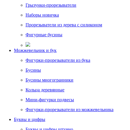
Грызунки-прорезыватели
Наборы новичка
Прорезыватели из дерева с силиконом
Фигурные бусины
Можжевельник и бук
Фигурки-прорезыватели из бука
Бусины
Бусины многогранники
Кольца деревянные
Мини-фигурки подвесы
Фигурки-прорезыватели из можжевельника
Буквы и цифры
Буквы и цифры штучно