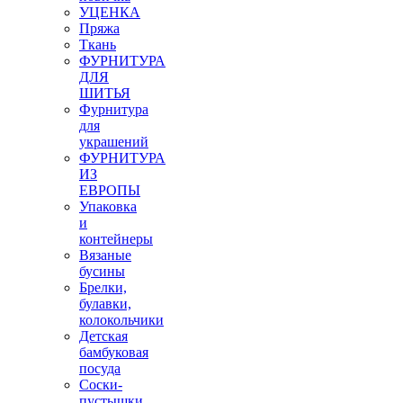
УЦЕНКА
Пряжа
Ткань
ФУРНИТУРА
ДЛЯ
ШИТЬЯ
Фурнитура
для
украшений
ФУРНИТУРА
ИЗ
ЕВРОПЫ
Упаковка
и
контейнеры
Вязаные
бусины
Брелки,
булавки,
колокольчики
Детская
бамбуковая
посуда
Соски-
пустышки