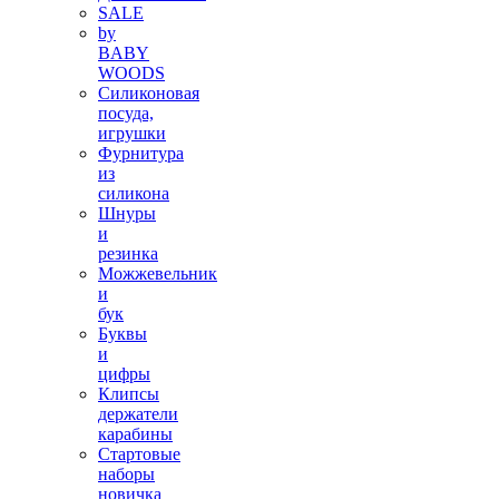
SALE
by
BABY
WOODS
Силиконовая
посуда,
игрушки
Фурнитура
из
силикона
Шнуры
и
резинка
Можжевельник
и
бук
Буквы
и
цифры
Клипсы
держатели
карабины
Стартовые
наборы
новичка