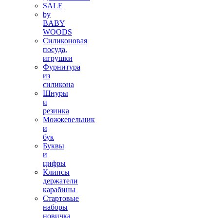
SALE
by
BABY
WOODS
Силиконовая
посуда,
игрушки
Фурнитура
из
силикона
Шнуры
и
резинка
Можжевельник
и
бук
Буквы
и
цифры
Клипсы
держатели
карабины
Стартовые
наборы
новичка