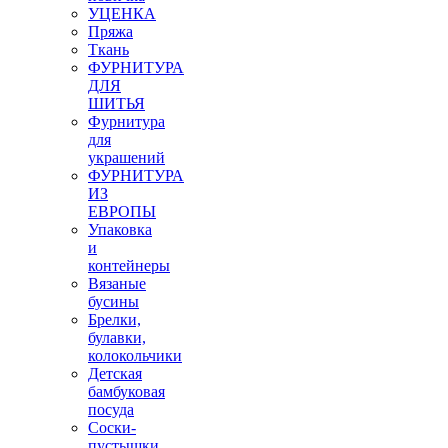
УЦЕНКА
Пряжа
Ткань
ФУРНИТУРА
ДЛЯ
ШИТЬЯ
Фурнитура
для
украшений
ФУРНИТУРА
ИЗ
ЕВРОПЫ
Упаковка
и
контейнеры
Вязаные
бусины
Брелки,
булавки,
колокольчики
Детская
бамбуковая
посуда
Соски-
пустышки