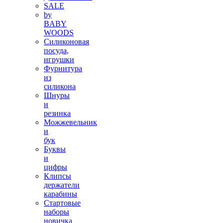
SALE
by
BABY
WOODS
Силиконовая
посуда,
игрушки
Фурнитура
из
силикона
Шнуры
и
резинка
Можжевельник
и
бук
Буквы
и
цифры
Клипсы
держатели
карабины
Стартовые
наборы
новичка