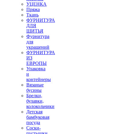
УЦЕНКА
Пряжа
Ткань
ФУРНИТУРА
ДЛЯ
ШИТЬЯ
Фурнитура
для
украшений
ФУРНИТУРА
ИЗ
ЕВРОПЫ
Упаковка
и
контейнеры
Вязаные
бусины
Брелки,
булавки,
колокольчики
Детская
бамбуковая
посуда
Соски-
пустышки