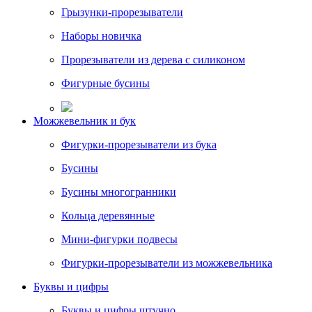
Грызунки-прорезыватели
Наборы новичка
Прорезыватели из дерева с силиконом
Фигурные бусины
Можжевельник и бук
Фигурки-прорезыватели из бука
Бусины
Бусины многогранники
Кольца деревянные
Мини-фигурки подвесы
Фигурки-прорезыватели из можжевельника
Буквы и цифры
Буквы и цифры штучно