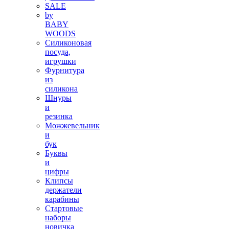
SALE
by
BABY
WOODS
Силиконовая
посуда,
игрушки
Фурнитура
из
силикона
Шнуры
и
резинка
Можжевельник
и
бук
Буквы
и
цифры
Клипсы
держатели
карабины
Стартовые
наборы
новичка