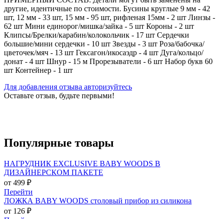
другие, идентичные по стоимости. Бусины круглые 9 мм - 42
шт, 12 мм - 33 шт, 15 мм - 95 шт, рифленая 15мм - 2 шт Линзы -
62 шт Мини единорог/мишка/зайка - 5 шт Короны - 2 шт
Клипсы/Брелки/карабин/колокольчик - 17 шт Сердечки
большие/мини сердечки - 10 шт Звезды - 3 шт Роза/бабочка/
цветочек/мяч - 13 шт Гексагон/икосаэдр - 4 шт Дуга/кольцо/
донат - 4 шт Шнур - 15 м Прорезыватели - 6 шт Набор букв 60
шт Контейнер - 1 шт
Для добавления отзыва авторизуйтесь
Оставьте отзыв, будьте первыми!
Популярные
товары
НАГРУДНИК EXCLUSIVE BABY WOODS В
ДИЗАЙНЕРСКОМ ПАКЕТЕ
от 499 ₽
Перейти
ЛОЖКА BABY WOODS столовый прибор из силикона
от 126 ₽