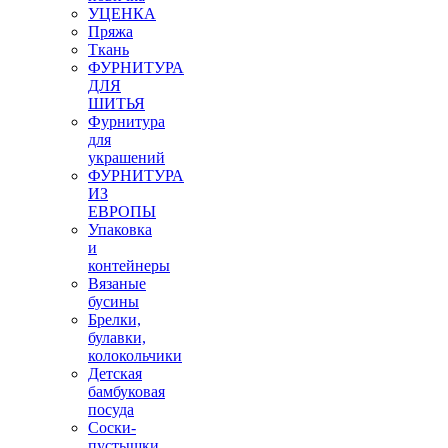
УЦЕНКА
Пряжа
Ткань
ФУРНИТУРА
ДЛЯ
ШИТЬЯ
Фурнитура
для
украшений
ФУРНИТУРА
ИЗ
ЕВРОПЫ
Упаковка
и
контейнеры
Вязаные
бусины
Брелки,
булавки,
колокольчики
Детская
бамбуковая
посуда
Соски-
пустышки